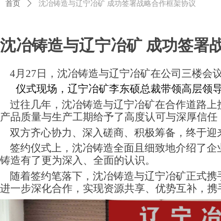
首页
ꄲ
沈冶铸造与辽宁冶矿 成功签署战略合作框架协议
沈冶铸造与辽宁冶矿 成功签署
4月27日，沈冶铸造与辽宁冶矿
在
公司三楼会
仪式现场，辽宁冶矿李东硕总裁
带领
高层领
过往
几年
，沈冶铸造
与辽宁冶矿
在合作道路上
产品质量与生产工期给予了高度认可与深厚信任
双方齐心协力、深入磋商、积极筹备，终于迎
签约仪式上，
沈冶铸造
全面且细致地介绍了
企
铸造有了更为深入、全面的认识。
随着签约笔落下，沈冶铸造与辽宁冶矿正式携
进一步深化合作，实现资源共享、优势互补，携